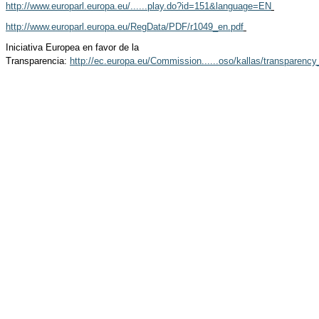
http://www.europarl.europa.eu/......play.do?id=151&language=EN
http://www.europarl.europa.eu/RegData/PDF/r1049_en.pdf
Iniciativa Europea en favor de la
Transparencia:
http://ec.europa.eu/Commission......oso/kallas/transparenc