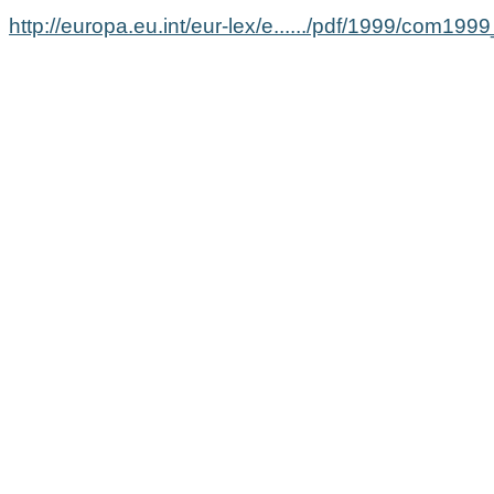
http://europa.eu.int/eur-lex/e....../pdf/1999/com19