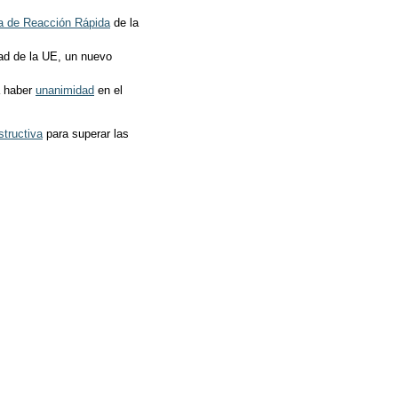
a de Reacción Rápida
de la
dad de la UE, un nuevo
á haber
unanimidad
en el
tructiva
para superar las