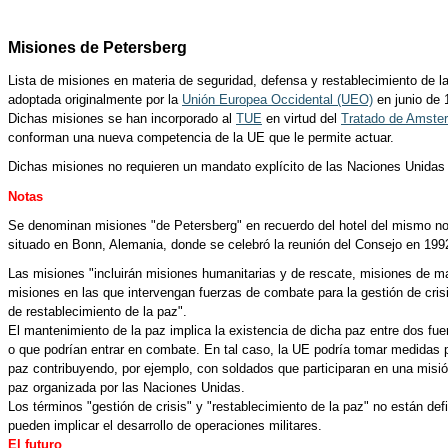
Misiones de Petersberg
Lista de misiones en materia de seguridad, defensa y restablecimiento de l
adoptada originalmente por la
Unión Europea Occidental (UEO)
en junio de 
Dichas misiones se han incorporado al
TUE
en virtud del
Tratado de Amste
conforman una nueva competencia de la UE que le permite actuar.
Dichas misiones no requieren un mandato explícito de las Naciones Unidas
Notas
Se denominan misiones "de Petersberg" en recuerdo del hotel del mismo n
situado en Bonn, Alemania, donde se celebró la reunión del Consejo en 199
Las misiones "incluirán misiones humanitarias y de rescate, misiones de m
misiones en las que intervengan fuerzas de combate para la gestión de crisi
de restablecimiento de la paz".
El mantenimiento de la paz implica la existencia de dicha paz entre dos f
o que podrían entrar en combate. En tal caso, la UE podría tomar medidas 
paz contribuyendo, por ejemplo, con soldados que participaran en una misi
paz organizada por las Naciones Unidas.
Los términos "gestión de crisis" y "restablecimiento de la paz" no están def
pueden implicar el desarrollo de operaciones militares.
El futuro